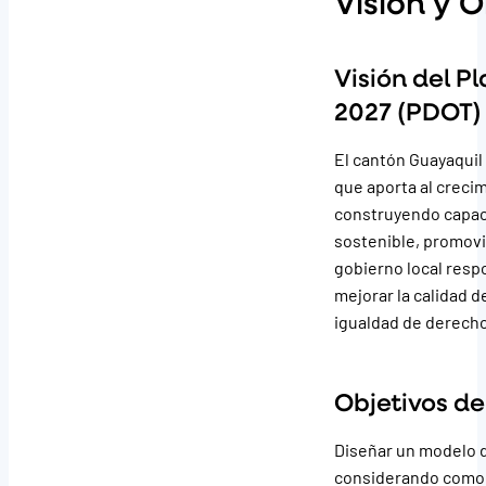
Visión y O
Visión del P
2027 (PDOT)
El cantón Guayaquil
que aporta al creci
construyendo capacid
sostenible, promovie
gobierno local respo
mejorar la calidad d
igualdad de derech
Objetivos de
Diseñar un modelo d
considerando como ej