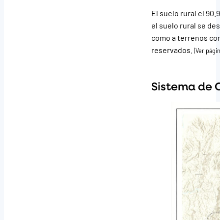
El suelo rural el 90
el suelo rural se de
como a terrenos con
reservados.
(Ver pági
Sistema de 