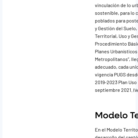
vinculación de lo u
sostenible, para lo 
poblados para poste
y Gestión del Suelo
Territorial, Uso y 
Procedimiento Básic
Planes Urbanístico
Metropolitanos”, ll
adecuado, cada unid
vigencia PUGS desde
2019-2023 Plan Uso 
septiembre 2021.
(V
Modelo Te
En el Modelo Territ
desarrollo del cantó