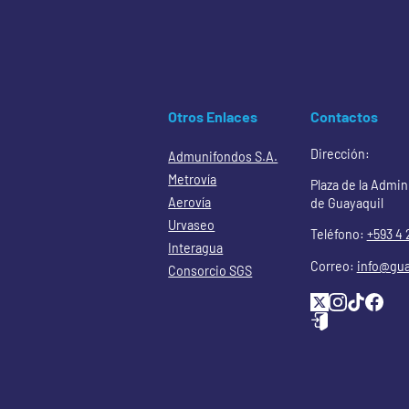
Otros Enlaces
Contactos
Dirección:
Admunifondos S.A.
Metrovía
Plaza de la Admin
Aerovía
de Guayaquil
Urvaseo
Teléfono:
+593 4 
Interagua
Correo:
info@gua
Consorcio SGS