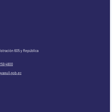
istración 605 y República
259 4800
yaquil.gob.ec