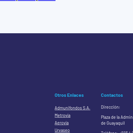
Otros Enlaces
Contactos
Dirección:
Admunifondos S.A.
Metrovía
Plaza de la Admin
Aerovía
de Guayaquil
Urvaseo