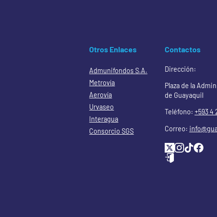
Otros Enlaces
Contactos
Dirección:
Admunifondos S.A.
Metrovía
Plaza de la Admin
Aerovía
de Guayaquil
Urvaseo
Teléfono:
+593 4 
Interagua
Correo:
info@gua
Consorcio SGS