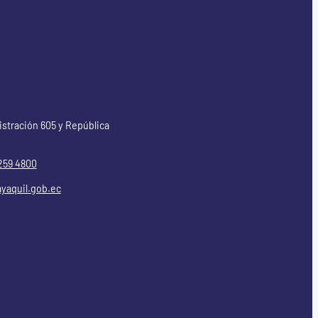
istración 605 y República
259 4800
yaquil.gob.ec