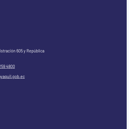
istración 605 y República
259 4800
yaquil.gob.ec