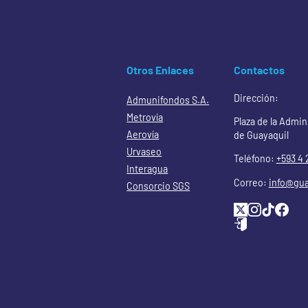
Otros Enlaces
Contactos
Dirección:
Admunifondos S.A.
Metrovía
Plaza de la Admin
Aerovía
de Guayaquil
Urvaseo
Teléfono:
+593 4 
Interagua
Correo:
info@gua
Consorcio SGS