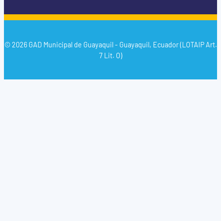
© 2026 GAD Municipal de Guayaquil - Guayaquil, Ecuador (LOTAIP Art.
7 Lit. O)