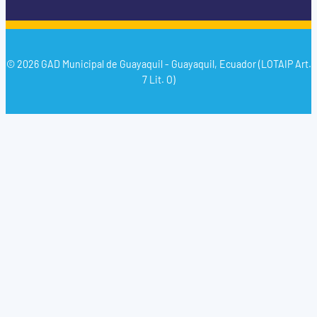
© 2026 GAD Municipal de Guayaquil - Guayaquil, Ecuador (LOTAIP Art.
7 Lit. O)